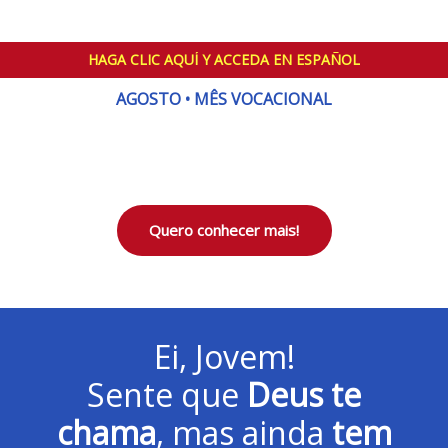
HAGA CLIC AQUÍ Y ACCEDA EN ESPAÑOL
AGOSTO • MÊS VOCACIONAL
Quero conhecer mais!
Ei, Jovem!
Sente que
Deus te
chama
, mas ainda
tem